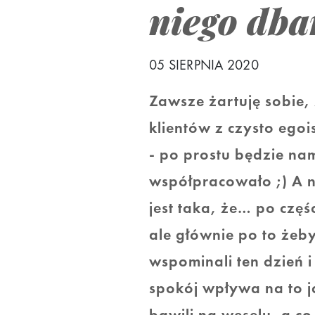
niego db
05 SIERPNIA 2020
Zawsze żartuję sobie,
klientów z czysto eg
- po prostu będzie nam
współpracowało ;) A n
jest taka, że… po częś
ale głównie po to żeby
wspominali ten dzień 
spokój wpływa na to ja
bawili na weselu, a co