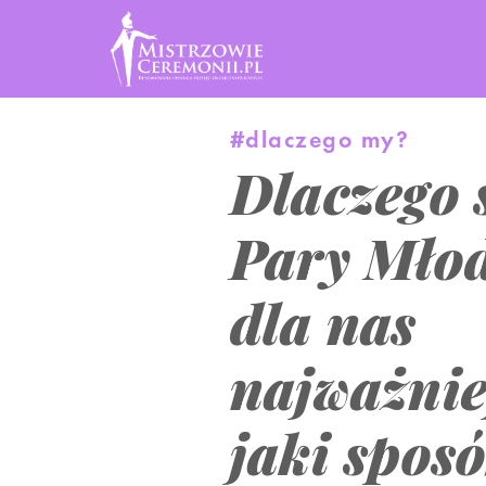
#dlaczego my?
Dlaczego 
Pary Młod
dla nas
najważnie
jaki spos