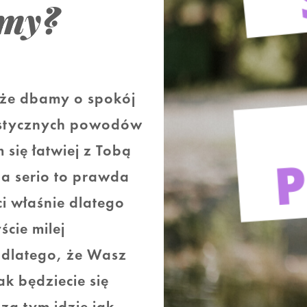
amy?
 że dbamy o spokój
oistycznych powodów
 się łatwiej z Tobą
a serio to prawda
ci właśnie dlatego
ście milej
i dlatego, że Wasz
k będziecie się
 za tym idzie jak