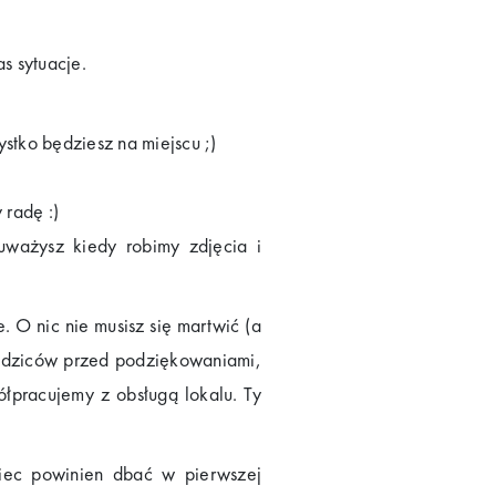
s sytuacje.
stko będziesz na miejscu ;)
radę :)
ważysz kiedy robimy zdjęcia i
. O nic nie musisz się martwić (a
rodziców przed podziękowaniami,
łpracujemy z obsługą lokalu. Ty
iec powinien dbać w pierwszej