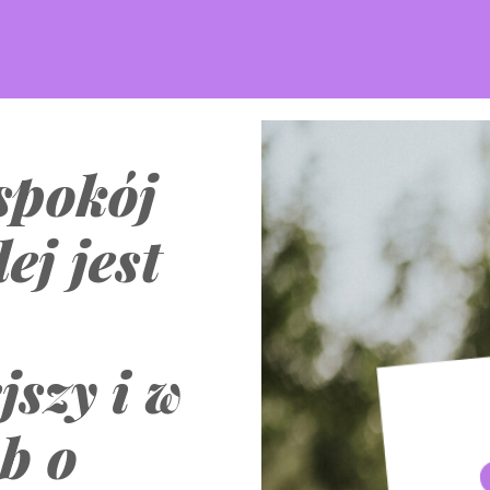
spokój
ej jest
jszy i w
ób o