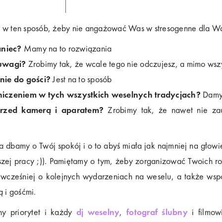
 w ten sposób, żeby nie angażować Was w stresogenne dla Wa
aniec?
Mamy na to rozwiązania
 uwagi?
Zrobimy tak, że wcale tego nie odczujesz, a mimo wszy
nie do gości?
Jest na to sposób
niczeniem w tych wszystkich weselnych tradycjach?
Damy 
przed kamerą i aparatem?
Zrobimy tak, że nawet nie zau
dbamy o Twój spokój i o to abyś miała jak najmniej na głowie
aszej pracy ;)). Pamiętamy o tym, żeby zorganizować Twoich 
cześniej o kolejnych wydarzeniach na weselu, a także wspó
 i gośćmi.
ny priorytet i każdy
dj weselny
,
fotograf ślubny
i filmow